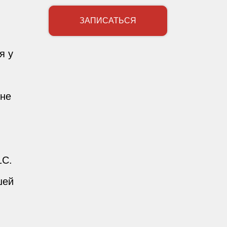
ЗАПИСАТЬСЯ
я у
 не
1С.
шей